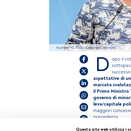
Number 10, Flickr, Creative Commons
D
opo il vot
sottopesa
successiv
aspettative di un
marcata svalutazi
il Primo Ministro
governo di minora
leva/capitale poli
maggiori concessio
precedenza.
Tempo di lettura:
4 min.
Questo sito web utilizza i c