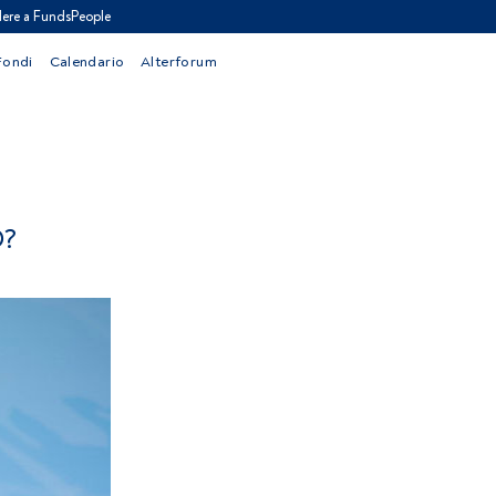
ere a FundsPeople
Fondi
Calendario
Alterforum
O?