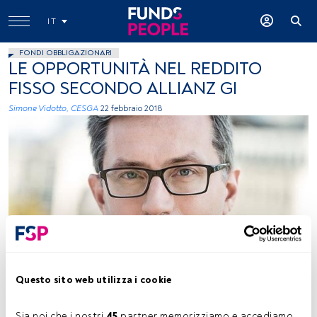
IT
FONDI OBBLIGAZIONARI
LE OPPORTUNITÀ NEL REDDITO
FISSO SECONDO ALLIANZ GI
Simone Vidotto, CESGA
22 febbraio 2018
-
Questo sito web utilizza i cookie
Tempo di lettura:
2 min.
Sia noi che i nostri 
45
 partner memorizziamo e accediamo 