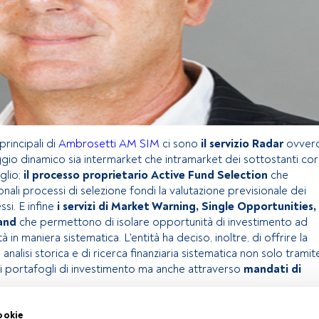
principali di
Ambrosetti AM SIM
ci sono
il servizio Radar
ovver
ggio dinamico sia intermarket che intramarket dei sottostanti co
glio;
il processo proprietario Active Fund Selection
che
onali processi di selezione fondi la valutazione previsionale dei
ssi. E infine
i servizi di Market Warning, Single Opportunities,
and
che permettono di isolare opportunità di investimento ad
tà in maniera sistematica. L'entità ha deciso, inoltre, di offrire la
analisi storica e di ricerca finanziaria sistematica non solo tramit
ici portafogli di investimento ma anche attraverso
mandati di
ookie