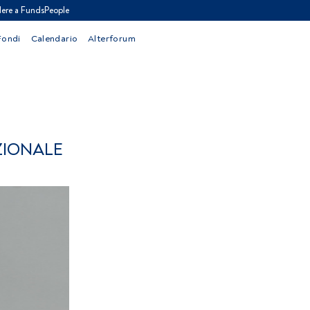
ere a FundsPeople
Fondi
Calendario
Alterforum
ZIONALE