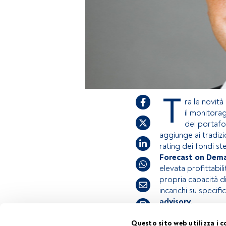
T
ra le novità 
il monitora
del portafo
aggiunge ai tradizi
rating dei fondi ste
Forecast on Dem
elevata profittabili
propria capacità di 
incarichi su specif
advisory.
Tempo di lettura:
1 min.
Questo sito web utilizza i c