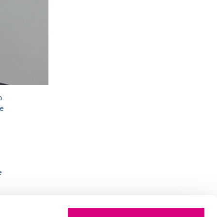
o
re
e