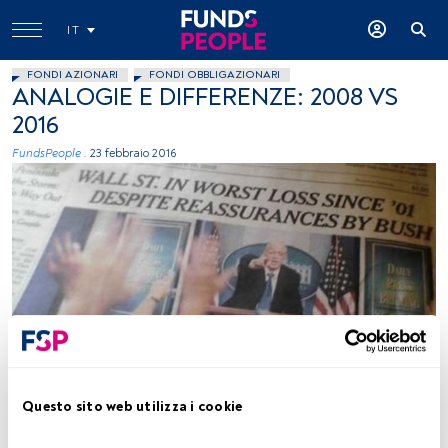
IT
FONDI AZIONARI
FONDI OBBLIGAZIONARI
ANALOGIE E DIFFERENZE: 2008 VS
2016
FundsPeople .
23 febbraio 2016
Kevin Baird, Flickr, Creative Commons
Questo sito web utilizza i cookie
Tempo di lettura:
6 min.