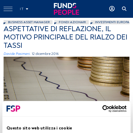
IT
BUSINESS ASSET MANAGER
FONDI AZIONARI
INVESTIMENTI EUROPA
ASPETTATIVE DI REFLAZIONE, IL
MOTIVO PRINCIPALE DEL RIALZO DEI
TASSI
Davide Pasimeni.
12 dicembre 2016
Ken Teegardin, Flickr, Creative Commons
Questo sito web utilizza i cookie
Tempo di lettura:
2 min.