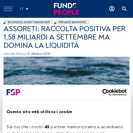
IT
BUSINESS ASSET MANAGER
PRIVATE BANKING
ASSORETI: RACCOLTA POSITIVA PER
1,58 MILIARDI A SETTEMBRE MA
DOMINA LA LIQUIDITÀ
Davide Mosca
31 ottobre 2019
Griffin Keller, Unsplash
Questo sito web utilizza i cookie
Sia noi che i nostri 
45
 partner memorizziamo e accediamo 
Tempo di lettura:
1 min.