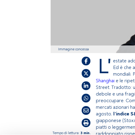
Immagine concessa
L'
estate add
Ed è che a
mondiali. 
Shanghai
e le ripe
Street. Tradotto: u
debole e una fragi
preoccupare. Co
mercati azionari ha
agosto,
l’indice S
giapponese (Stoxx 
piatti o leggerment
Tempo di lettura:
3 min.
raddoppiato rispett