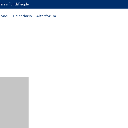
ere a FundsPeople
Fondi
Calendario
Alterforum