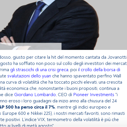
osso, giusto per citare la hit del momento cantata da Jovanotti
gosto ha soffiato non poco sul collo degli investitori dei mercat
Prima
gli strascichi di una crisi greca
, poi i
l crollo della borsa di
tute
svalutazioni dello yuan
che hanno spaventato perfino Wall
na curva di volatilità che ha toccato picchi elevati, una crescita
lità economica che, nononstante i buoni propositi, continua a
me dice
Giordano Lombardo
, CEO di
Pioneer Investments
"i
nno eroso i loro guadagni da inizio anno alla chiusura del 24
&P 500 ha perso circa il 7%
, mentre gli indici europeo e
Europe 600 e Nikkei 225), i nostri mercati favoriti, sono rimasti
e positivi. L’indice VIX, termometro della volatilità è più che
o ai livelli di metà agosto".