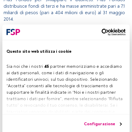
distribuisce fondi di terzi e ha masse amministrate pari a 7,1
miliardi di pesos (pari a 404 milioni di euro) al 31 maggio
2014.
Más Fondos, fondata nel 2002 da due investitori
istituzionali messicani e dall’attuale management
con un’affermata esperienza nel settore finanziario locale,
distribuisce fondi d’investimento di terzi tramite 12 accordi
Questo sito web utilizza i cookie
con società di gestione e una quota di mercato pari al
10,4% a maggio 2014. La società
ha inoltre sviluppato il
Sia noi che i nostri 
45
 partner memorizziamo e accediamo 
principale sistema di analisi di fondi comuni in Messico
ai dati personali, come i dati di navigazione o gli 
chiamato ARYES
. Ad oggi, Más Fondos ha circa 22.000
identificatori univoci, sul tuo dispositivo. Selezionando 
conti e oltre 4.100 clienti attivi, con presenza a Città del
“Accetta” consenti alle tecnologie di tracciamento di 
Messico e in altre 4 primarie città, disponendo di 65
supportare le finalità indicate in “Noi e i nostri partner 
dipendenti di cui 38 nella forza vendite.
trattiamo i dati per fornire”, mentre selezionando “Rifiuta 
tutto” o revocando il tuo consenso, le disabiliterai. Se i 
Álvaro Mancera, Partner e CEO di Más Fondos, commenta
tracciatori vengono disabilitati, parte dei contenuti e 
“con l’arrivo di Azimut in Messico, Más Fondos consoliderà
degli annunci che vedi potrebbero non essere più 
la sua posizione come primario distributore di fondi
Configurazione
pertinenti per te. Puoi accedere nuovamente a questo 
comuni nel paese. La storia di successo di Azimut, basata
menu per modificare le tue opzioni o revocare il consenso 