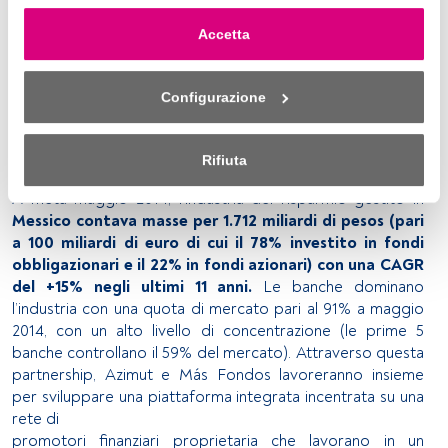
sulla straordinaria abilità di innovare e di sviluppare una
in qualsiasi momento cliccando sul link “Preferenze sulla 
rete motivata ed efficiente, non ci lascia dubbi sul fatto
Accetta
privacy” che appare nella parte inferiore della pagina web 
che stiamo unendo le forze con il partner migliore per
(o sull'icona mobile che si trova nella parte inferiore sinistra 
introdurre nuove dinamiche e maggiori standard di
della pagina web). Le tue opzioni avranno effetto 
competitività nel mercato messicano. Attraverso questa
Configurazione
nell'ambito del nostro consenso. Per saperne di più, 
JV, Más Fondos e Azimut rafforzeranno,
consulta la nostra politica sulla privacy.
aumenteranno e miglioreranno il servizio ed i prodotti per
i nostri clienti”.
Rifiuta
Sia noi che i nostri partner trattiamo i dati per fornire:
A metà maggio 2014, l’industria del risparmio gestito in
Utilizzo di dati di localizzazione geografica precisi. Analisi 
Messico contava masse per 1.712 miliardi di pesos (pari
attiva delle caratteristiche del dispositivo per la sua 
a 100 miliardi di euro di cui il 78% investito in fondi
identificazione. Memorizzazione delle informazioni su un 
obbligazionari e il 22% in fondi azionari) con una CAGR
dispositivo e/o accesso alle stesse. Pubblicità e contenuti 
del +15% negli ultimi 11 anni.
Le banche dominano
personalizzati, misurazione della pubblicità e dei 
l’industria con una quota di mercato pari al 91% a maggio
contenuti, ricerca sul pubblico e sviluppo di servizi.
2014, con un alto livello di concentrazione (le prime 5
banche controllano il 59% del mercato). Attraverso questa
Elenco dei partner (fornitori)
partnership, Azimut e Más Fondos lavoreranno insieme
per sviluppare una piattaforma integrata incentrata su una
rete di
promotori finanziari proprietaria che lavorano in un