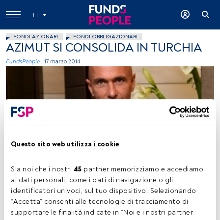
IT
FONDI AZIONARI
FONDI OBBLIGAZIONARI
AZIMUT SI CONSOLIDA IN TURCHIA
FundsPeople .
17 marzo 2014
Questo sito web utilizza i cookie
immagine concessa
Sia noi che i nostri 
45
 partner memorizziamo e accediamo 
ai dati personali, come i dati di navigazione o gli 
Tempo di lettura:
1 min.
identificatori univoci, sul tuo dispositivo. Selezionando 
“Accetta” consenti alle tecnologie di tracciamento di 
A
zimut
, gruppo italiano indipendente nel risparmio
supportare le finalità indicate in “Noi e i nostri partner 