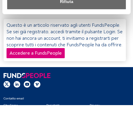
Rifiuta
posizionamento sull'equity made in the USA.
Sia noi che i nostri partner trattiamo i dati per fornire:
Utilizzo di dati di localizzazione geografica precisi. Analisi 
Questo è un articolo riservato agli utenti FundsPeople.
attiva delle caratteristiche del dispositivo per la sua 
Se sei già registrato, accedi tramite il pulsante Login. Se
identificazione. Memorizzazione delle informazioni su un 
non hai ancora un account, ti invitiamo a registrarti per
dispositivo e/o accesso alle stesse. Pubblicità e contenuti 
scoprire tutti i contenuti che FundsPeople ha da offrire.
personalizzati, misurazione della pubblicità e dei 
contenuti, ricerca sul pubblico e sviluppo di servizi.
Accedere a FundsPeople
Elenco dei partner (fornitori)
Contatto email
Chi Siamo
Registrati
Privacy
Cookies
Impostazioni Cookie
Avviso legale