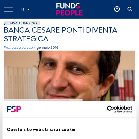
IT
PRIVATE BANKING
BANCA CESARE PONTI DIVENTA
STRATEGICA
Francesca Vercesi
4 gennaio 2016
immagine ceduta dall'entità
Tempo di lettura:
3 min.
Questo sito web utilizza i cookie