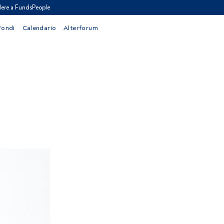
ere a FundsPeople
Fondi
Calendario
Alterforum