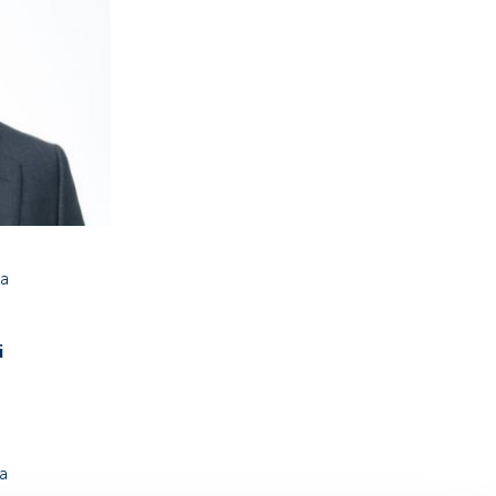
ta
i
.
ma