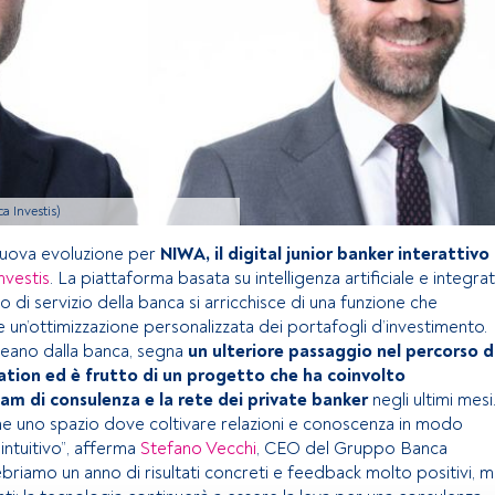
a Investis)
 nuova evoluzione per
NIWA, il digital junior banker interattivo
nvestis
. La piattaforma basata su intelligenza artificiale e integra
o di servizio della banca si arricchisce di una funzione che
e un’ottimizzazione personalizzata dei portafogli d’investimento.
neano dalla banca, segna
un ulteriore passaggio nel percorso d
ation ed è frutto di un progetto che ha coinvolto
am di consulenza e la rete dei private banker
negli ultimi mesi
 uno spazio dove coltivare relazioni e conoscenza in modo
intuitivo”, afferma
Stefano Vecchi
, CEO del Gruppo Banca
ebriamo un anno di risultati concreti e feedback molto positivi, 