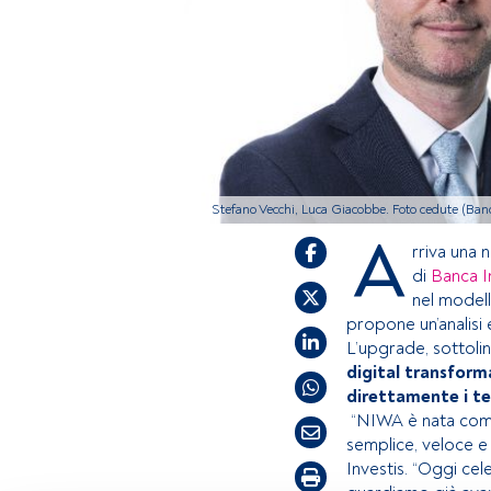
Stefano Vecchi, Luca Giacobbe. Foto cedute (Banc
A
rriva una
di
Banca I
nel modell
propone un’analisi 
L’upgrade, sottoli
digital transform
direttamente i te
“NIWA è nata come
semplice, veloce e 
Investis. “Oggi cel