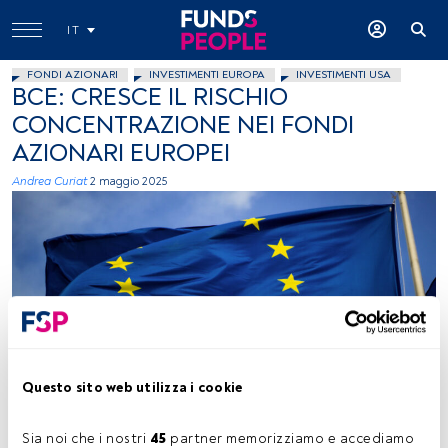
IT
FONDI AZIONARI
INVESTIMENTI EUROPA
INVESTIMENTI USA
BCE: CRESCE IL RISCHIO
CONCENTRAZIONE NEI FONDI
AZIONARI EUROPEI
Andrea Curiat
2 maggio 2025
Immagine concessa Christian Lue (Unsplash)
Questo sito web utilizza i cookie
Sia noi che i nostri 
45
 partner memorizziamo e accediamo 
Tempo di lettura:
2 min.