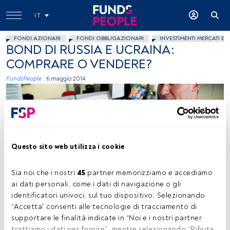
IT
FONDI AZIONARI
FONDI OBBLIGAZIONARI
INVESTIMENTI MERCATI EM
BOND DI RUSSIA E UCRAINA:
COMPRARE O VENDERE?
FundsPeople .
6 maggio 2014
Questo sito web utilizza i cookie
Immagine concessa
Sia noi che i nostri 
45
 partner memorizziamo e accediamo 
ai dati personali, come i dati di navigazione o gli 
identificatori univoci, sul tuo dispositivo. Selezionando 
“Accetta” consenti alle tecnologie di tracciamento di 
Tempo di lettura:
2 min.
supportare le finalità indicate in “Noi e i nostri partner 
trattiamo i dati per fornire”, mentre selezionando “Rifiuta 