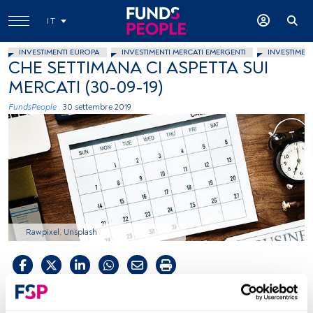
IT
INVESTIMENTI EUROPA
INVESTIMENTI MERCATI EMERGENTI
INVESTIMEN
CHE SETTIMANA CI ASPETTA SUI
MERCATI (30-09-19)
FundsPeople .
30 settembre 2019
Rawpixel, Unsplash
Tempo di lettura:
1 min.