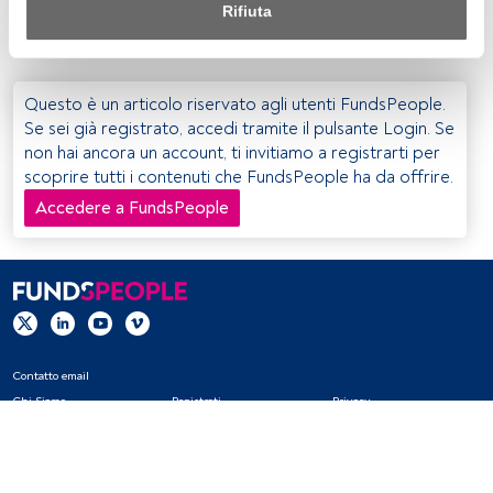
spread è in linea con il contesto economico e i
Rifiuta
fondamentali delle società?
Sia noi che i nostri partner trattiamo i dati per fornire:
Utilizzo di dati di localizzazione geografica precisi. Analisi 
attiva delle caratteristiche del dispositivo per la sua 
Questo è un articolo riservato agli utenti FundsPeople.
identificazione. Memorizzazione delle informazioni su un 
Se sei già registrato, accedi tramite il pulsante Login. Se
dispositivo e/o accesso alle stesse. Pubblicità e contenuti 
non hai ancora un account, ti invitiamo a registrarti per
personalizzati, misurazione della pubblicità e dei 
scoprire tutti i contenuti che FundsPeople ha da offrire.
contenuti, ricerca sul pubblico e sviluppo di servizi.
Accedere a FundsPeople
Elenco dei partner (fornitori)
Contatto email
Chi Siamo
Registrati
Privacy
Cookies
Impostazioni Cookie
Avviso legale