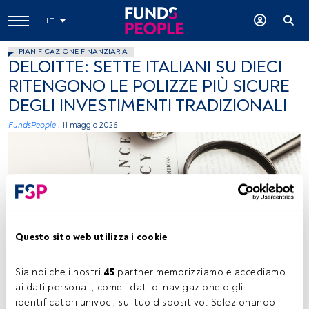
IT
PIANIFICAZIONE FINANZIARIA
DELOITTE: SETTE ITALIANI SU DIECI
RITENGONO LE POLIZZE PIÙ SICURE
DEGLI INVESTIMENTI TRADIZIONALI
FundsPeople .
11 maggio 2026
Questo sito web utilizza i cookie
Foto di Vlad Deep su Unsplash
Sia noi che i nostri 
45
 partner memorizziamo e accediamo 
ai dati personali, come i dati di navigazione o gli 
identificatori univoci, sul tuo dispositivo. Selezionando 
Tempo di lettura:
2 min.