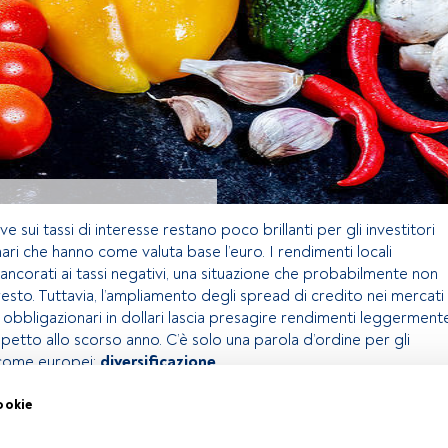
e sui tassi di interesse restano poco brillanti per gli investitori
ari che hanno come valuta base l’euro. I rendimenti locali
ncorati ai tassi negativi, una situazione che probabilmente non
sto. Tuttavia, l’ampliamento degli spread di credito nei mercati
i obbligazionari in dollari lascia presagire rendimenti leggerment
ispetto allo scorso anno. C’è solo una parola d’ordine per gli
income europei:
diversificazione
.
ookie
olo riservato agli utenti FundsPeople. Se sei già registrato,