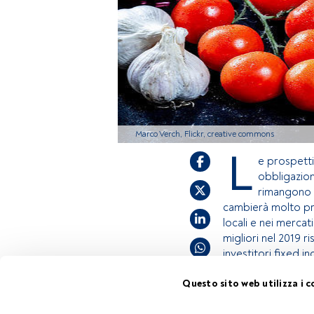
Marco Verch, Flickr, creative commons
L
e prospettiv
obbligazion
rimangono a
cambierà molto pre
locali e nei mercat
migliori nel 2019 r
investitori fixed 
Questo sito web utilizza i c
Questo è un artic