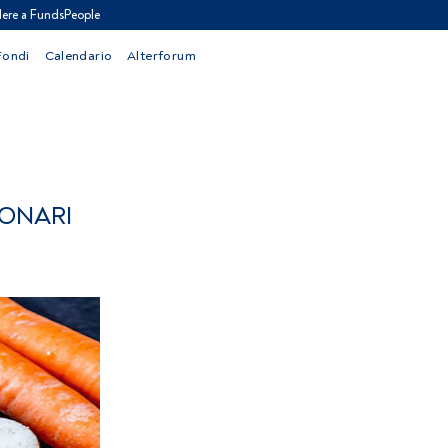
ere a FundsPeople
Fondi
Calendario
Alterforum
IONARI