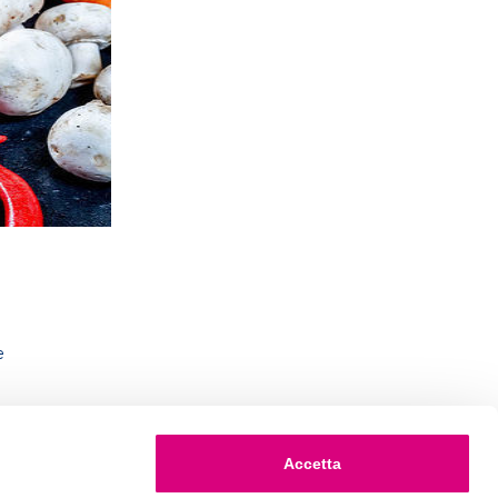
e
Accetta