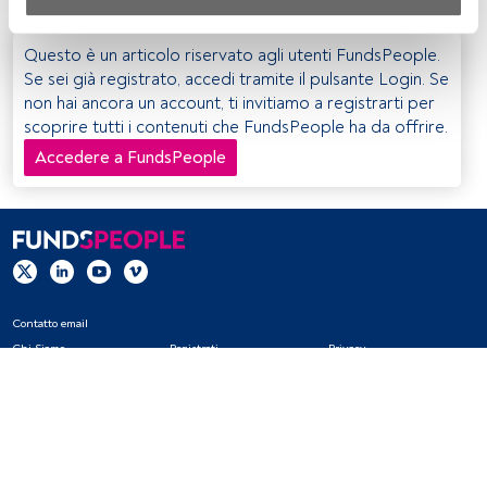
Sia noi che i nostri partner trattiamo i dati per fornire:
Utilizzo di dati di localizzazione geografica precisi. Analisi 
Questo è un articolo riservato agli utenti FundsPeople.
attiva delle caratteristiche del dispositivo per la sua 
Se sei già registrato, accedi tramite il pulsante Login. Se
identificazione. Memorizzazione delle informazioni su un 
non hai ancora un account, ti invitiamo a registrarti per
dispositivo e/o accesso alle stesse. Pubblicità e contenuti 
scoprire tutti i contenuti che FundsPeople ha da offrire.
personalizzati, misurazione della pubblicità e dei 
Accedere a FundsPeople
contenuti, ricerca sul pubblico e sviluppo di servizi.
Elenco dei partner (fornitori)
Contatto email
Chi Siamo
Registrati
Privacy
Cookies
Impostazioni Cookie
Avviso legale