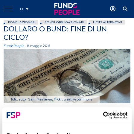
IT
FONDI AZIONARI
FONDI OBBLIGAZIONARI
UCITS ALTERNATIVI
DOLLARO O BUND: FINE DI UN
CICLO?
FundsPeople .
8 maggio 2015
foto: autor Sami Keinänen, Flickr, creative commons
Tempo di lettura:
2 min.