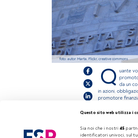
foto: autor Marta, Flickr, creative commons
Q
uante vol
promotor
da un co
in azioni, obbligaz
promotore finanziar
Questo sito web utilizza i c
Questo è un artic
accedi tramite il
Sia noi che i nostri 
45
 partn
registrarti per s
identificatori univoci, sul 