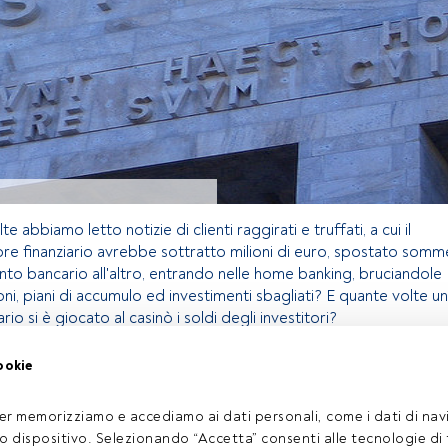
te abbiamo letto notizie di clienti raggirati e truffati, a cui il
e finanziario avrebbe sottratto milioni di euro, spostato somm
nto bancario all'altro, entrando nelle home banking, bruciandole
ioni, piani di accumulo ed investimenti sbagliati? E quante volte un
io si è giocato al casinò i soldi degli investitori?
ookie
olo riservato agli utenti FundsPeople. Se sei già registrato,
 pulsante Login. Se non hai ancora un account, ti invitiamo a
er memorizziamo e accediamo ai dati personali, come i dati di navi
coprire tutti i contenuti che FundsPeople ha da offrire.
tuo dispositivo. Selezionando “Accetta” consenti alle tecnologie di