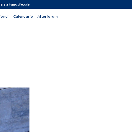
ere a FundsPeople
Fondi
Calendario
Alterforum