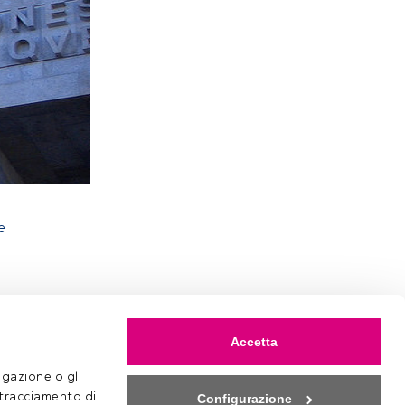
e
Accetta
gazione o gli 
 tracciamento di 
Configurazione