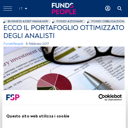
IT
BUSINESS ASSET MANAGER
FONDI AZIONARI
FONDI OBBLIGAZIONAR
ECCO IL PORTAFOGLIO OTTIMIZZATO
DEGLI ANALISTI
FundsPeople .
8 febbraio 2017
Flickr, Creative Commons, SalFalko
Questo sito web utilizza i cookie
Tempo di lettura:
2 min.