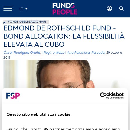
IT
FONDI OBBLIGAZIONARI
EDMOND DE ROTHSCHILD FUND -
BOND ALLOCATION: LA FLESSIBILITÀ
ELEVATA AL CUBO
Óscar Rodríguez Graña.
|
Regina Webb
|
Ana Palomares Pescador
29 ottobre
2019
Benjamin Melman, portfolio manager di Edmond de Rothschild AM
Questo sito web utilizza i cookie
Sia noi che i nostri 
45
 partner memorizziamo e accediamo 