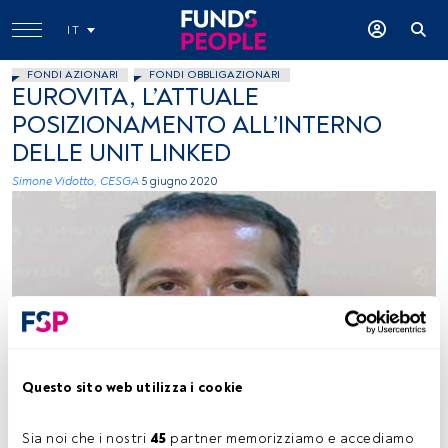
IT
FONDI AZIONARI
FONDI OBBLIGAZIONARI
EUROVITA, L’ATTUALE
POSIZIONAMENTO ALL’INTERNO
DELLE UNIT LINKED
Simone Vidotto, CESGA
5 giugno 2020
Andrea Passoni, responsabile Unit Linked, Eurovita
Questo sito web utilizza i cookie
Sia noi che i nostri 
45
 partner memorizziamo e accediamo 
Tempo di lettura:
4 min.