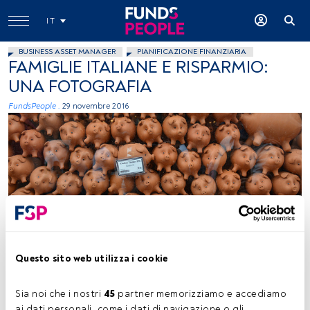
IT
BUSINESS ASSET MANAGER
PIANIFICAZIONE FINANZIARIA
FAMIGLIE ITALIANE E RISPARMIO:
UNA FOTOGRAFIA
FundsPeople .
29 novembre 2016
eg65, Flickr, Creative Commons
Questo sito web utilizza i cookie
Tempo di lettura:
2 min.
Sia noi che i nostri 
45
 partner memorizziamo e accediamo 
ai dati personali, come i dati di navigazione o gli 