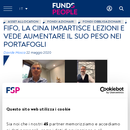
IT
ASSET ALLOCATION
FONDI AZIONARI
FONDI OBBLIGAZIONARI
FIFO, LA CINA IMPARTISCE LEZIONI E
VEDE AUMENTARE IL SUO PESO NEI
PORTAFOGLI
Davide Mosca
22 maggio 2020
FundsPeople
Questo sito web utilizza i cookie
Sia noi che i nostri 
45
 partner memorizziamo e accediamo 
Tempo di lettura:
1 min.