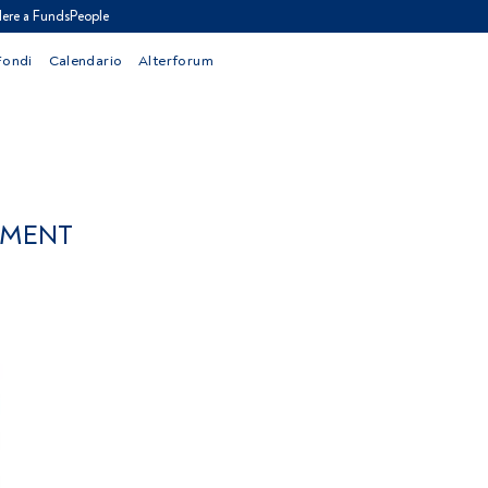
ere a FundsPeople
Fondi
Calendario
Alterforum
STMENT