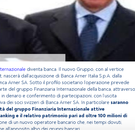
nternazionale
diventa banca. Il nuovo Gruppo, con al vertice
, nascerà dall’acquisizione di Banca Arner Italia S.p.A. dalla
nca Arner SA. Sotto il profilo societario l’operazione prevede
arte del gruppo Finanziaria Internazionale della banca, attravers
 in denaro e conferimento di partecipazioni, con l’uscita
va dei soci svizzeri di Banca Arner SA. In particolare
saranno
età del gruppo Finanziaria Internazionale attive
nking e il relativo patrimonio pari ad oltre 100 milioni di
zione di un nuovo operatore bancario che, nei tempi dovuti,
ione all’apposito albo dei gruppi bancari.