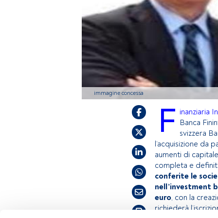
immagine concessa
F
inanziaria I
Banca Finint
svizzera Ba
l’acquisizione da p
aumenti di capitale
completa e definiti
conferite le soci
nell’investment ba
euro
, con la crea
richiederà l’iscriz