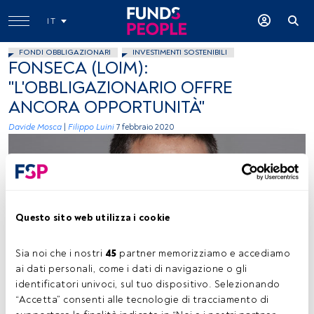
IT
FONDI OBBLIGAZIONARI
INVESTIMENTI SOSTENIBILI
FONSECA (LOIM):
"L'OBBLIGAZIONARIO OFFRE
ANCORA OPPORTUNITÀ"
Davide Mosca
|
Filippo Luini
7 febbraio 2020
Questo sito web utilizza i cookie
Giancarlo Fonseca, head of distribution, Lombard Odier IM
Sia noi che i nostri 
45
 partner memorizziamo e accediamo 
ai dati personali, come i dati di navigazione o gli 
identificatori univoci, sul tuo dispositivo. Selezionando 
“Accetta” consenti alle tecnologie di tracciamento di 
Tempo di lettura:
2 min.