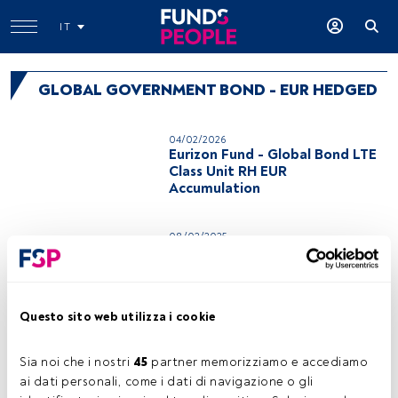
IT
GLOBAL GOVERNMENT BOND - EUR HEDGED
04/02/2026
Eurizon Fund - Global Bond LTE
Class Unit RH EUR
Accumulation
08/02/2025
Fideuram Fund Global Bond R
EUR Acc
Questo sito web utilizza i cookie
08/02/2024
Schroder International
Selection Fund Sustainable
Sia noi che i nostri 
45
 partner memorizziamo e accediamo 
Global Sovereign Bond I
ai dati personali, come i dati di navigazione o gli 
Accumulation EUR