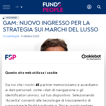
IT
NOMINE
GAM: NUOVO INGRESSO PER LA
STRATEGIA SUI MARCHI DEL LUSSO
FundsPeople .
9 ottobre 2023
Questo sito web utilizza i cookie
Flavio Cereda, immagine concessa (GAM)
Sia noi che i nostri 
45
 partner memorizziamo e accediamo 
ai dati personali, come i dati di navigazione o gli 
identificatori univoci, sul tuo dispositivo. Selezionando 
Tempo di lettura:
1 min.
“Accetta” consenti alle tecnologie di tracciamento di 
supportare le finalità indicate in “Noi e i nostri partner 