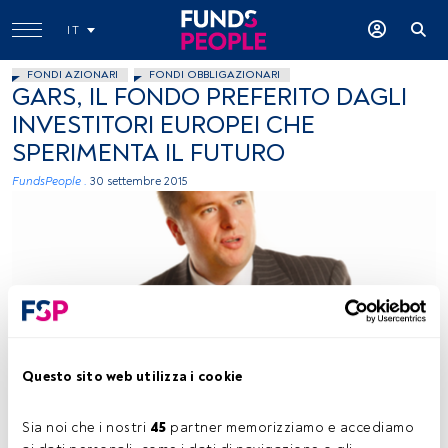
IT
FONDI AZIONARI
FONDI OBBLIGAZIONARI
GARS, IL FONDO PREFERITO DAGLI
INVESTITORI EUROPEI CHE
SPERIMENTA IL FUTURO
FundsPeople .
30 settembre 2015
Immagine concessa
Questo sito web utilizza i cookie
Sia noi che i nostri 
45
 partner memorizziamo e accediamo 
Tempo di lettura:
3 min.