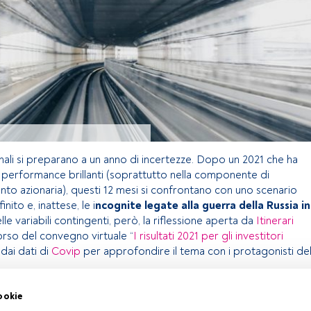
zionali si preparano a un anno di incertezze. Dopo un 2021 che ha
 performance brillanti (soprattutto nella componente di
nto azionaria), questi 12 mesi si confrontano con uno scenario
inito e, inattese, le i
ncognite legate alla guerra della Russia in
delle variabili contingenti, però, la riflessione aperta da
Itinerari
orso del convegno virtuale “
I risultati 2021 per gli investitori
 dai dati di
Covip
per approfondire il tema con i protagonisti de
ookie