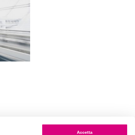
l
Accetta