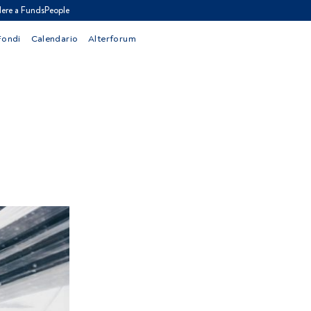
ere a FundsPeople
Fondi
Calendario
Alterforum