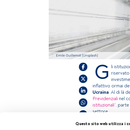
Emile Guillemot (Unsplash)
G
li istitu
riservato
investime
inflattivo ormai def
Ucraina
. Al di là 
Previdenziali
nel c
istituzionali
”, parte
settore.
Questo sito web utilizza i c