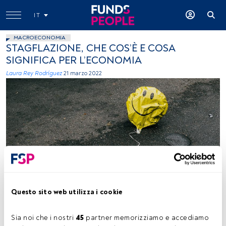
IT
MACROECONOMIA
STAGFLAZIONE, CHE COS’È E COSA
SIGNIFICA PER L’ECONOMIA
Laura Rey Rodríguez
21 marzo 2022
Nathan Dumlao (Unsplash)
Questo sito web utilizza i cookie
Tempo di lettura:
4 min.
Sia noi che i nostri 
45
 partner memorizziamo e accediamo 