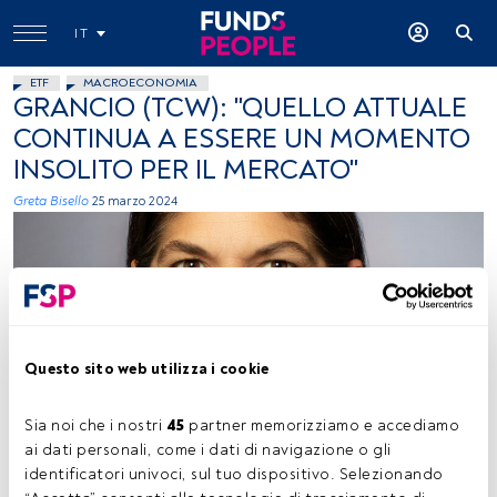
IT
ETF
MACROECONOMIA
GRANCIO (TCW): "QUELLO ATTUALE
CONTINUA A ESSERE UN MOMENTO
INSOLITO PER IL MERCATO"
Greta Bisello
25 marzo 2024
Questo sito web utilizza i cookie
Jennifer Grancio. Foto concessa (TCW)
Sia noi che i nostri 
45
 partner memorizziamo e accediamo 
ai dati personali, come i dati di navigazione o gli 
identificatori univoci, sul tuo dispositivo. Selezionando 
Tempo di lettura:
2 min.