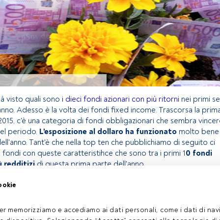
à visto quali sono
i dieci fondi azionari con più ritorni
nei primi se
anno. Adesso è la volta dei fondi fixed income. Trascorsa la prim
015, c'è una categoria di fondi obbligazionari che sembra vincer
del periodo.
L'esposizione al dollaro ha funzionato
molto bene
dell'anno. Tant'è che nella top ten che pubblichiamo di seguito ci
fondi con queste caratteristihce che sono tra i primi 1
0 fondi
ù redditizi
di questa prima parte dell'anno.
ookie
olo riservato agli utenti FundsPeople. Se sei già registrato,
 pulsante Login. Se non hai ancora un account, ti invitiamo a
er memorizziamo e accediamo ai dati personali, come i dati di navi