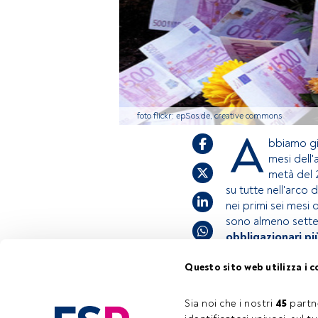
foto flickr: epSos.de, creative commons
A
bbiamo gi
mesi dell'
metà del 2
su tutte nell'arco 
nei primi sei mesi 
sono almeno sette 
obbligazionari pi
Questo sito web utilizza i c
Questo è un artic
accedi tramite il
Sia noi che i nostri 
45
 partn
Tempo di lettura:
2 min.