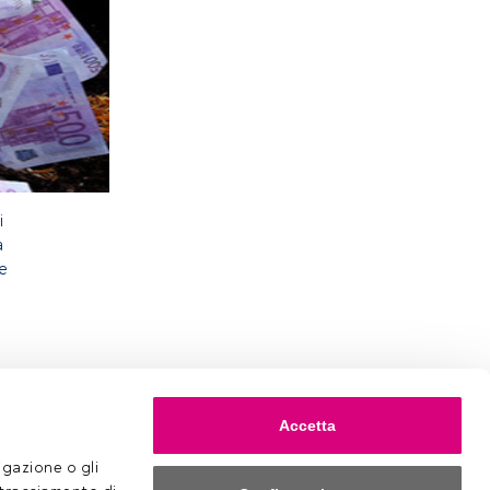
i
a
e
Accetta
gazione o gli 