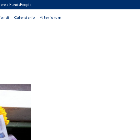
ere a FundsPeople
Fondi
Calendario
Alterforum