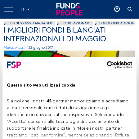
IT
BUSINESS ASSET MANAGER
FONDI AZIONARI
FONDI OBBLIGAZIONAR
I MIGLIORI FONDI BILANCIATI
INTERNAZIONALI DI MAGGIO
Marco Mussini
22 giugno 2017
Questo sito web utilizza i cookie
Sia noi che i nostri 
45
 partner memorizziamo e accediamo 
YorchMorgovo, Flickr, Creative Commons
ai dati personali, come i dati di navigazione o gli 
identificatori univoci, sul tuo dispositivo. Selezionando 
“Accetta” consenti alle tecnologie di tracciamento di 
supportare le finalità indicate in “Noi e i nostri partner 
Tempo di lettura:
2 min.
trattiamo i dati per fornire”, mentre selezionando “Rifiuta 