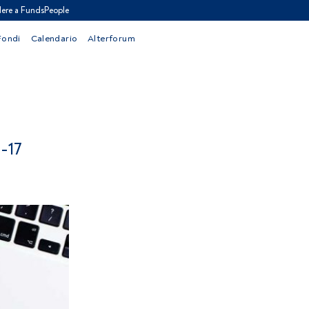
ere a FundsPeople
Fondi
Calendario
Alterforum
-17