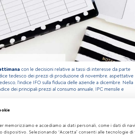
settimana
con le decisioni relative ai tassi di interesse da parte
ndice tedesco dei prezzi di produzione di novembre, aspettative
edesco, l'indice IFO sulla fiducia delle aziende a dicembre. Nella
ndice dei principali prezzi al consumo annuale, IPC mensile e
ookie
lo riservato agli utenti FundsPeople. Se sei già registrato,
ulsante Login. Se non hai ancora un account, ti invitiamo a
er memorizziamo e accediamo ai dati personali, come i dati di navi
prire tutti i contenuti che FundsPeople ha da offrire.
tuo dispositivo. Selezionando “Accetta” consenti alle tecnologie di