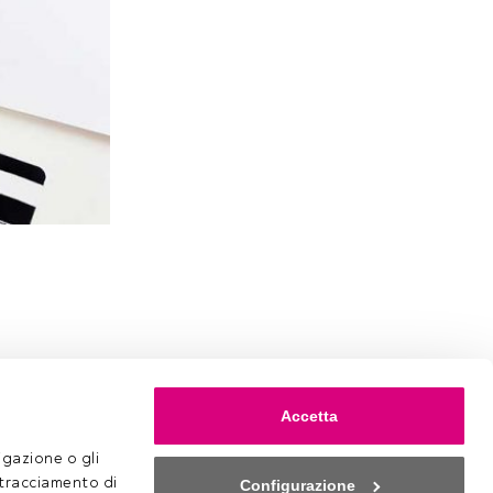
Accetta
gazione o gli 
 tracciamento di 
Configurazione