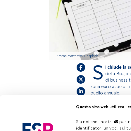
Emma Matthews, Unsplash
S
i
chiude la 
della BoJ, i
di business t
zona euro atteso l'i
quello annuale.
Questo sito web utilizza i c
Questo è un artico
accedi tramite il p
Sia noi che i nostri 
45
 partn
registrarti per sco
identificatori univoci, sul 