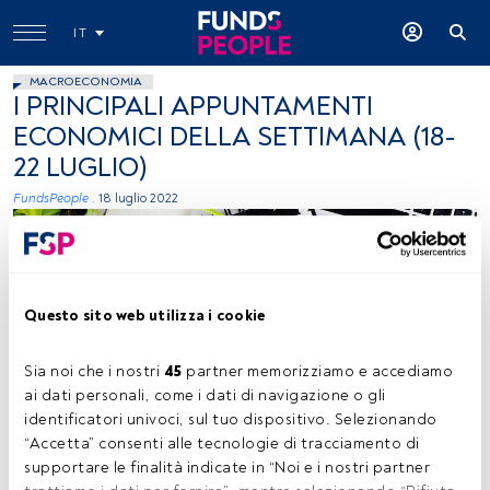
IT
MACROECONOMIA
I PRINCIPALI APPUNTAMENTI
ECONOMICI DELLA SETTIMANA (18-
22 LUGLIO)
FundsPeople .
18 luglio 2022
Questo sito web utilizza i cookie
Sia noi che i nostri 
45
 partner memorizziamo e accediamo 
Emma Matthews, Unsplash
ai dati personali, come i dati di navigazione o gli 
identificatori univoci, sul tuo dispositivo. Selezionando 
“Accetta” consenti alle tecnologie di tracciamento di 
supportare le finalità indicate in “Noi e i nostri partner 
Tempo di lettura:
2 min.