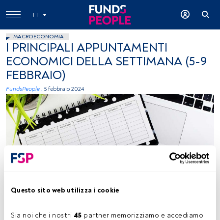
IT
MACROECONOMIA
I PRINCIPALI APPUNTAMENTI
ECONOMICI DELLA SETTIMANA (5-9
FEBBRAIO)
FundsPeople .
5 febbraio 2024
Emma Matthews, Unsplash
Questo sito web utilizza i cookie
Sia noi che i nostri 
45
 partner memorizziamo e accediamo 
Tempo di lettura:
1 min.