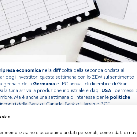
ripresa economica
nella difficoltà della seconda ondata al
ar degli investitori questa settimana con lo ZEW sul sentimento
a gennaio della
Germania
e IPC annuali di dicembre di Gran
Dalla Cina arriva la produzione industriale e dagli
USA
i permessi 
embre. Ma è anche una settimana di interesse per le
politiche
 incontri della Bank of Canada, Bank of Japan e BCE.
ookie
olo riservato agli utenti FundsPeople. Se sei già registrato,
pulsante Login. Se non hai ancora un account, ti invitiamo a
er memorizziamo e accediamo ai dati personali, come i dati di navi