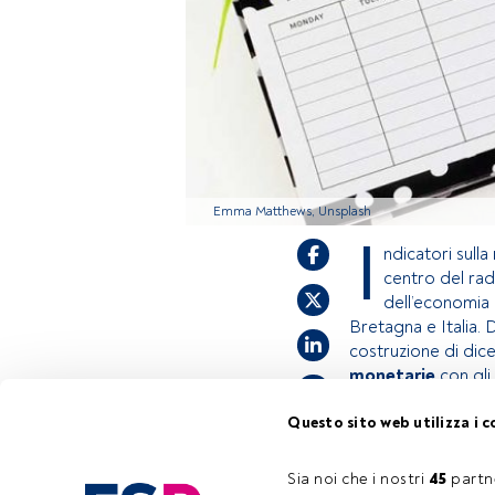
Emma Matthews, Unsplash
I
ndicatori sulla
centro del rad
dell’economia 
Bretagna e Italia. 
costruzione di dic
monetarie
con gli
Questo sito web utilizza i c
Questo è un artic
accedi tramite il 
Sia noi che i nostri 
45
 partn