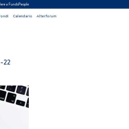
ere a FundsPeople
Fondi
Calendario
Alterforum
-22