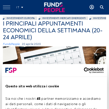
IT
INVESTIMENTI EUROPA
INVESTIMENTI MERCATI EMERGENTI
INVESTIMEN
I PRINCIPALI APPUNTAMENTI
ECONOMICI DELLA SETTIMANA (20-
24 APRILE)
FundsPeople .
20 aprile 2020
Questo sito web utilizza i cookie
Rawpixel, Unsplash
Sia noi che i nostri 
45
 partner memorizziamo e accediamo 
ai dati personali, come i dati di navigazione o gli 
Tempo di lettura:
2 min.