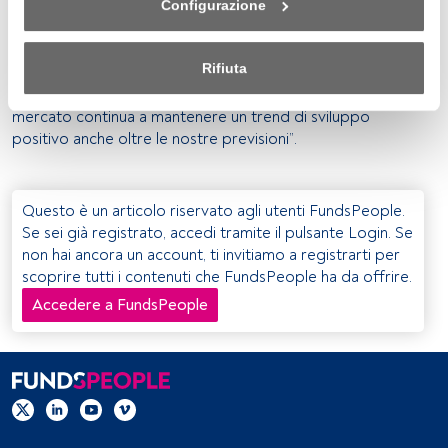
portafogli, sapendo intercettare al meglio le esigenze
Configurazione
nell'ambito del nostro consenso. Per saperne di più, 
delle famiglie servite”, ha commentato
Paolo Langé
,
consulta la nostra politica sulla privacy.
presidente
AIPB
. “L’industria ha saputo fornire risposte
Rifiuta
immediate e dare valore, facendo crescere la ricchezza
Sia noi che i nostri partner trattiamo i dati per fornire:
finanziaria dei propri clienti a una velocità doppia. Il
mercato continua a mantenere un trend di sviluppo
Utilizzo di dati di localizzazione geografica precisi. Analisi 
positivo anche oltre le nostre previsioni”.
attiva delle caratteristiche del dispositivo per la sua 
identificazione. Memorizzazione delle informazioni su un 
dispositivo e/o accesso alle stesse. Pubblicità e contenuti 
Questo è un articolo riservato agli utenti FundsPeople.
personalizzati, misurazione della pubblicità e dei 
Se sei già registrato, accedi tramite il pulsante Login. Se
contenuti, ricerca sul pubblico e sviluppo di servizi.
non hai ancora un account, ti invitiamo a registrarti per
scoprire tutti i contenuti che FundsPeople ha da offrire.
Elenco dei partner (fornitori)
Accedere a FundsPeople