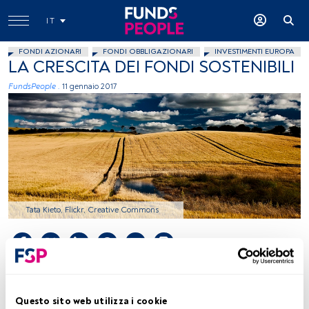
IT
FONDI AZIONARI
FONDI OBBLIGAZIONARI
INVESTIMENTI EUROPA
LA CRESCITA DEI FONDI SOSTENIBILI
FundsPeople .
11 gennaio 2017
Tata Kieto, Flickr, Creative Commons
Tempo di lettura:
2 min.
G
li
investimenti sostenibili e responsabili
sono
Questo sito web utilizza i cookie