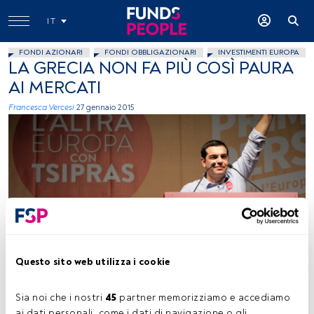
IT
FONDI AZIONARI
FONDI OBBLIGAZIONARI
INVESTIMENTI EUROPA
LA GRECIA NON FA PIÙ COSÌ PAURA
AI MERCATI
Francesca Vercesi
27 gennaio 2015
foto: autor lorenzog, Flickr, creative commons
Questo sito web utilizza i cookie
Tempo di lettura:
2 min.
Sia noi che i nostri 
45
 partner memorizziamo e accediamo 
ai dati personali, come i dati di navigazione o gli 