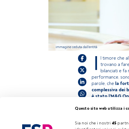
immagine ceduta dall'entità
I
l timore che a
trovano a fare
bilanciati e fa
performance, sono d
parole, che
la for
complessiva dei b
è stato l'M&G Op
Questo sito web utilizza i c
Questo è un artic
accedi tramite il
Sia noi che i nostri 
45
 partn
Tempo di lettura:
3 min.