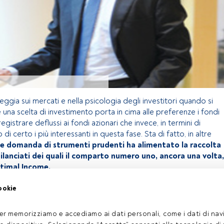
leggia sui mercati e nella psicologia degli investitori quando si
 una scelta di investimento porta in cima alle preferenze i fondi
 registrare deflussi ai fondi azionari che invece, in termini di
i certo i più interessanti in questa fase. Sta di fatto, in altre
te domanda di strumenti prudenti ha alimentato la raccolta
ilanciati dei quali il comparto numero uno, ancora una volta,
timal Income.
ookie
olo riservato agli utenti FundsPeople. Se sei già registrato,
 pulsante Login. Se non hai ancora un account, ti invitiamo a
er memorizziamo e accediamo ai dati personali, come i dati di navi