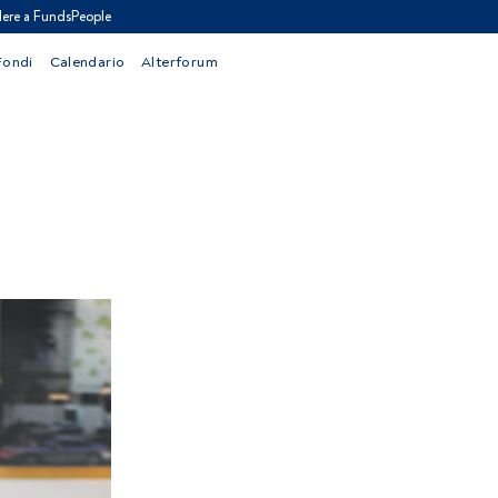
ere a FundsPeople
Fondi
Calendario
Alterforum