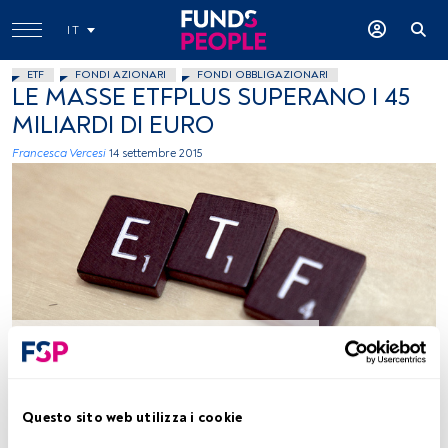
IT
ETF
FONDI AZIONARI
FONDI OBBLIGAZIONARI
LE MASSE ETFPLUS SUPERANO I 45
MILIARDI DI EURO
Francesca Vercesi
14 settembre 2015
foto: autor lendinMemo, Flickr, creative commons
Tempo di lettura:
2 min.
Questo sito web utilizza i cookie