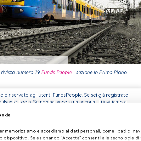
a rivista numero 29
Funds People
- sezione In Primo Piano.
olo riservato agli utenti FundsPeople. Se sei già registrato,
 pulsante Login. Se non hai ancora un account, ti invitiamo a
coprire tutti i contenuti che FundsPeople ha da offrire.
ookie
Accedere a FundsPeople
er memorizziamo e accediamo ai dati personali, come i dati di navi
tuo dispositivo. Selezionando “Accetta” consenti alle tecnologie di