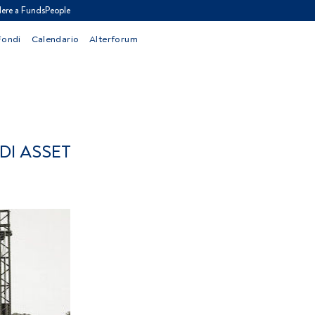
ere a FundsPeople
Fondi
Calendario
Alterforum
DI ASSET