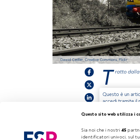
Dawid Cedler, Creative Commons, Flickr
T
ratto dall
Questo è un artic
accedi tramite il
registrarti per s
Questo sito web utilizza i c
Sia noi che i nostri 
45
 partn
identificatori univoci, sul 