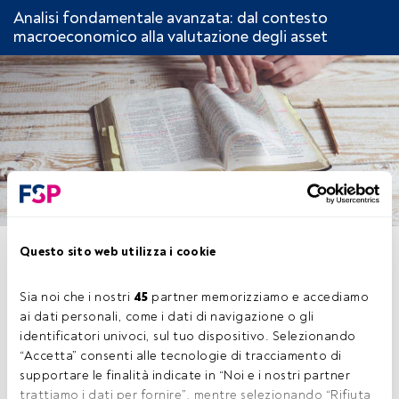
Analisi fondamentale avanzata: dal contesto
macroeconomico alla valutazione degli asset
CAPITOLO 1. ANTICIPARE IL
Questo sito web utilizza i cookie
CICLO: IL RUOLO DEGLI
Sia noi che i nostri 
45
 partner memorizziamo e accediamo 
INDICATORI ANTICIPATORI E
ai dati personali, come i dati di navigazione o gli 
RITARDATI
identificatori univoci, sul tuo dispositivo. Selezionando 
“Accetta” consenti alle tecnologie di tracciamento di 
supportare le finalità indicate in “Noi e i nostri partner 
trattiamo i dati per fornire”, mentre selezionando “Rifiuta 