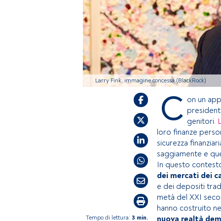
Larry Fink, immagine concessa (BlackRock)
C
on un app
president
genitori.
loro finanze person
sicurezza finanziar
saggiamente e que
In questo contesto
dei mercati dei ca
e dei depositi trad
metà del XXI secolo
hanno costruito ne
Tempo di lettura:
3 min.
nuova realtà dem