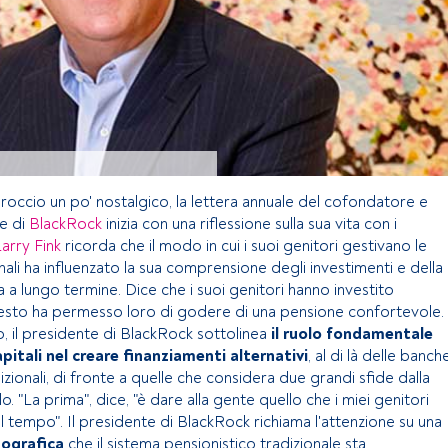
roccio un po' nostalgico, la lettera annuale del cofondatore e
e di
BlackRock
inizia con una riflessione sulla sua vita con i
Larry Fink
ricorda che il modo in cui i suoi genitori gestivano le
ali ha influenzato la sua comprensione degli investimenti e della
ia a lungo termine. Dice che i suoi genitori hanno investito
sto ha permesso loro di godere di una pensione confortevole.
, il presidente di BlackRock sottolinea
il ruolo fondamentale
pitali nel creare finanziamenti alternativi
, al di là delle banch
izionali, di fronte a quelle che considera due grandi sfide dalla
. "La prima", dice, "è dare alla gente quello che i miei genitori
l tempo". Il presidente di BlackRock richiama l'attenzione su una
ografica
che il sistema pensionistico tradizionale sta