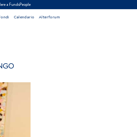
ere a FundsPeople
Fondi
Calendario
Alterforum
UNGO