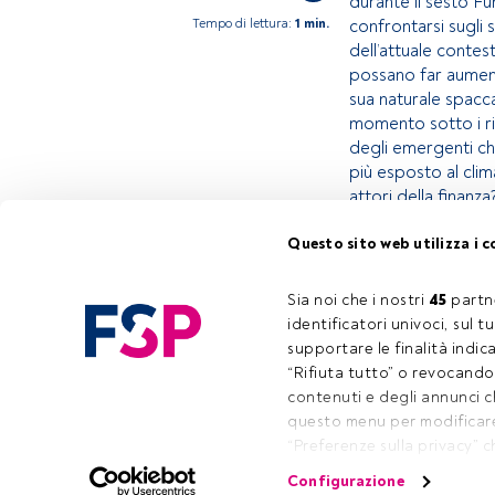
durante il sesto F
Tempo di lettura:
1 min.
confrontarsi sugli
dell’attuale contes
possano far aumenta
sua naturale spacca
momento sotto i rifl
degli emergenti ch
più esposto al cli
attori della finanza
Questo sito web utilizza i c
Questo è un artic
accedi tramite il 
Sia noi che i nostri 
45
 partn
registrarti per sc
identificatori univoci, sul 
supportare le finalità indic
“Rifiuta tutto” o revocando i
contenuti e degli annunci 
questo menu per modificare 
Cont
“Preferenze sulla privacy” c
nella parte inferiore sinist
Configurazione
consenso. Per saperne di più