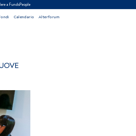
ere a FundsPeople
Fondi
Calendario
Alterforum
NUOVE