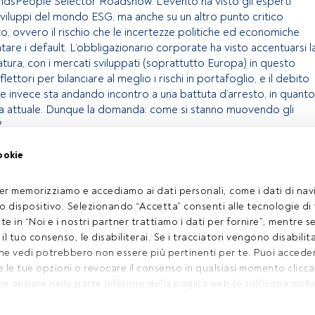
undsPeople Selector Roadshow. L'evento ha visto gli esperti
 sviluppi del mondo ESG, ma anche su un altro punto critico
to, ovvero il rischio che le incertezze politiche ed economiche
re i default. L’obbligazionario corporate ha visto accentuarsi l
tura, con i mercati sviluppati (soprattutto Europa) in questo
ettori per bilanciare al meglio i rischi in portafoglio, e il debito
e invece sta andando incontro a una battuta d’arresto, in quanto
ma attuale. Dunque la domanda: come si stanno muovendo gli
?
ookie
olo riservato agli utenti FundsPeople. Se sei già registrato,
pulsante Login. Se non hai ancora un account, ti invitiamo a
er memorizziamo e accediamo ai dati personali, come i dati di navi
oprire tutti i contenuti che FundsPeople ha da offrire.
tuo dispositivo. Selezionando “Accetta” consenti alle tecnologie di
ate in “Noi e i nostri partner trattiamo i dati per fornire”, mentre 
Accedere a FundsPeople
l tuo consenso, le disabiliterai. Se i tracciatori vengono disabilita
che vedi potrebbero non essere più pertinenti per te. Puoi acced
le tue opzioni o revocare il consenso in qualsiasi momento cliccand
atto email
Chi Siamo
he appare nella parte inferiore della pagina web (o sull'icona mobil
Registrati
ra della pagina web). Le tue opzioni avranno effetto nell'ambito del
Privacy
, consulta la nostra politica sulla privacy.