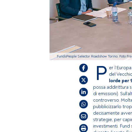
FundsPeople Selector Roadshow Torino. Foto Fr
P
er l’Europa
del Vecchio
lorde per 
possa addirittura s
di emissioni). Sull’
controverso. Molte
pubblicizzarlo tro
decisamente avverso
strategie, per cap
investimenti. Fun