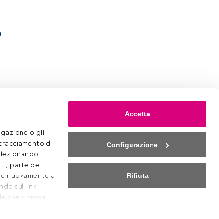
a
Accetta
gazione o gli 
 tracciamento di 
Configurazione
selezionando 
ti, parte dei 
Rifiuta
ere nuovamente a 
o sul link 
Cookies
e che si trova 
Impostazioni Cookie
 nostro 
Avviso legale