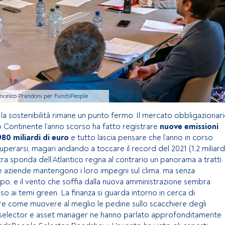
ancesco Prandoni per FundsPeople
 la sostenibilità rimane un punto fermo. Il mercato obbligazionar
 Continente l’anno scorso ha fatto registrare
nuove emissioni
980 miliardi di euro
e tutto lascia pensare che l’anno in corso
uperarsi, magari andando a toccare il record del 2021 (1,2 miliard
altra sponda dell’Atlantico regna al contrario un panorama a tratti
 aziende mantengono i loro impegni sul clima, ma senza
ppo, e il vento che soffia dalla nuova amministrazione sembra
 ai temi green. La finanza si guarda intorno in cerca di
ire come muovere al meglio le pedine sullo scacchiere degli
d selector e asset manager ne hanno parlato approfonditamente