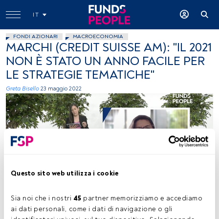
IT
FONDI AZIONARI
MACROECONOMIA
MARCHI (CREDIT SUISSE AM): "IL 2021
NON È STATO UN ANNO FACILE PER
LE STRATEGIE TEMATICHE"
Greta Bisello
23 maggio 2022
Anna Paola Marchi, Credit Suisse AM. Insights Channel FundsPeople
Questo sito web utilizza i cookie
maggio 2022
Sia noi che i nostri 
45
 partner memorizziamo e accediamo 
ai dati personali, come i dati di navigazione o gli 
Tempo di lettura:
1 min.